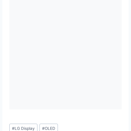
Étiquettes
#
LG Display
#
OLED