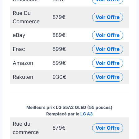
Rue Du
879€
Voir Offre
Commerce
eBay
889€
Voir Offre
Fnac
899€
Voir Offre
Amazon
899€
Voir Offre
Rakuten
930€
Voir Offre
Meilleurs prix LG 55A2 OLED (55 pouces)
Remplacé par le
LG A3
Rue du
879€
Voir Offre
commerce