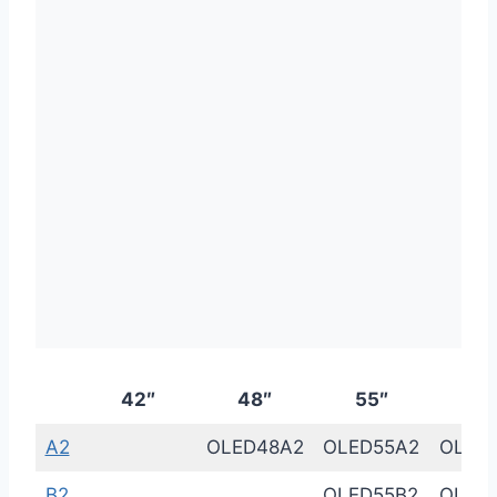
42″
48″
55″
65
A2
OLED48A2
OLED55A2
OLED
B2
OLED55B2
OLED