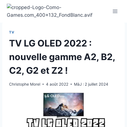
Aller
au
contenu
TV
TV LG OLED 2022 :
nouvelle gamme A2, B2,
C2, G2 et Z2 !
Christophe Morel
4 août 2022
MàJ :
2 juillet 2024