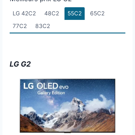
LG 42C2
48C2
55C2
65C2
77C2
83C2
LG G2