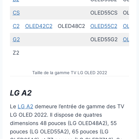
CS
OLED55CS
OLED
C2
OLED42C2
OLED48C2
OLED55C2
OLED
G2
OLED55G2
OLED
Z2
Taille de la gamme TV LG OLED 2022
LG A2
Le
LG A2
demeure l’entrée de gamme des TV
LG OLED 2022. Il dispose de quatres
dimensions 48 pouces (LG OLED48A2), 55
pouces (LG OLED55A2), 65 pouces (LG