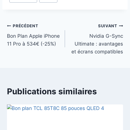
de
la
publication :
Navigation
PRÉCÉDENT
SUIVANT
Bon Plan Apple iPhone
Nvidia G-Sync
de
11 Pro à 534€ (-25%)
Ultimate : avantages
l’article
et écrans compatibles
Publications similaires