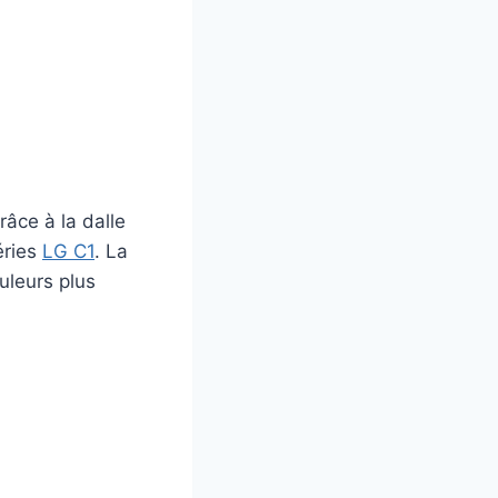
âce à la dalle
éries
LG C1
. La
uleurs plus