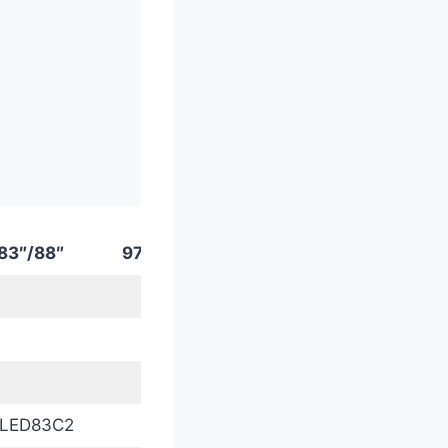
83″/88″
97″
LED83C2