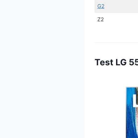
G2
Z2
Test LG 