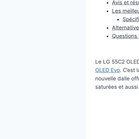
Avis et ré
Les meille
Spécif
Alternativ
Questions 
Le LG 55C2 OLED a
OLED Evo
. C’est 
nouvelle dalle of
saturées et aussi