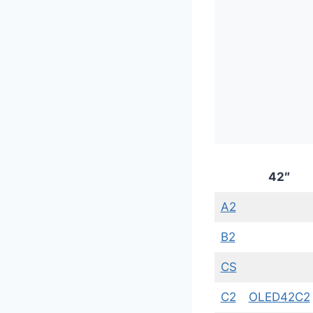
42″
A2
B2
CS
C2
OLED42C2