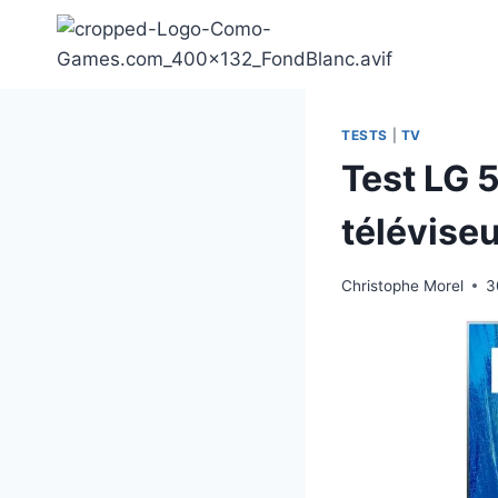
Aller
au
contenu
TESTS
|
TV
Test LG 
télévise
Christophe Morel
3