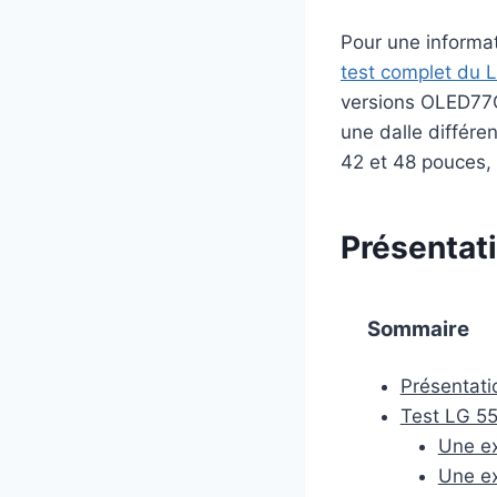
Pour une informat
test complet du 
versions OLED77C
une dalle différe
42 et 48 pouces,
Présentat
Sommaire
Présentat
Test LG 5
Une ex
Une ex