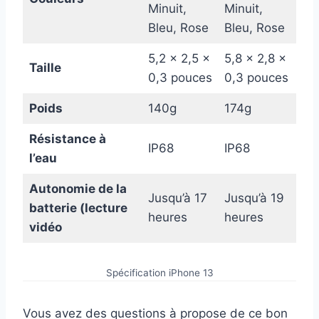
Minuit,
Minuit,
sie
Bleu, Rose
Bleu, Rose
5,2 x 2,5 x
5,8 x 2,8 x
5,8
Taille
0,3 pouces
0,3 pouces
0,
Poids
140g
174g
20
Résistance à
IP68
IP68
IP
l’eau
Autonomie de la
Jusqu’à 17
Jusqu’à 19
Jus
batterie (lecture
heures
heures
he
vidéo
Spécification iPhone 13
Vous avez des questions à propose de ce bon