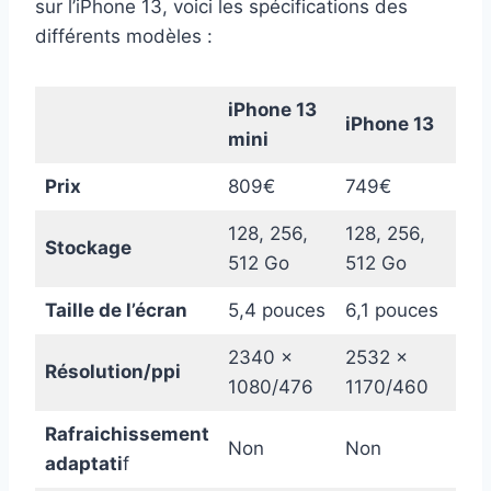
sur l’iPhone 13, voici les spécifications des
différents modèles :
iPhone 13
iP
iPhone 13
mini
Pr
Prix ​
809€
749€
10
128, 256,
128, 256,
128
Stockage
512 Go
512 Go
512
Taille de l’écran
5,4 pouces
6,1 pouces
6,1
2340 x
2532 x
25
Résolution/ppi
1080/476
1170/460
11
Rafraichissement
Jus
Non
Non
adaptati
f
12