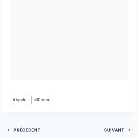
Étiquettes
#
Apple
#
iPhone
de
la
publication :
Navigation
PRÉCÉDENT
SUIVANT