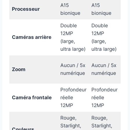
A15
A15
A1
Processeur
bionique
bionique
bio
Double
Double
Pr
12MP
12MP
(té
Caméras arrière
(large,
(large,
lar
ultra large)
ultra large)
lar
3x 
Aucun / 5x
Aucun / 5x
Zoom
15
numérique
numérique
nu
Profondeur
Profondeur
Pr
Caméra frontale
réelle
réelle
rée
12MP
12MP
Rouge,
Rouge,
Gra
Starlight,
Starlight,
Couleurs
arg