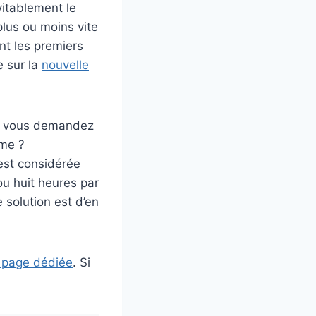
vitablement le
lus ou moins vite
ent les premiers
e sur la
nouvelle
us vous demandez
ème ?
 est considérée
ou huit heures par
e solution est d’en
re page dédiée
. Si