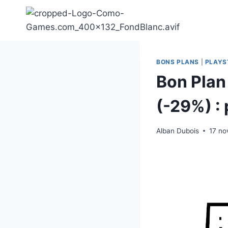
Aller
au
contenu
BONS PLANS
|
PLAYS
Bon Plan
(-29%) : 
Alban Dubois
17 n