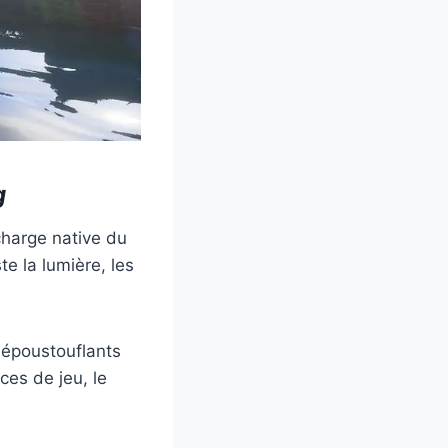
g
charge native du
te la lumière, les
s époustouflants
ces de jeu, le