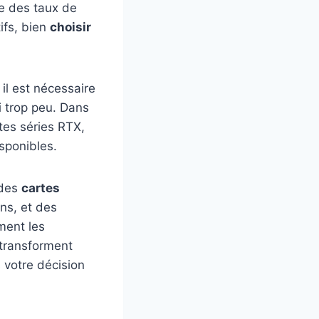
re des taux de
ifs, bien
choisir
il est nécessaire
i trop peu. Dans
ntes séries RTX,
sponibles.
 des
cartes
ns, et des
ment les
 transforment
 votre décision