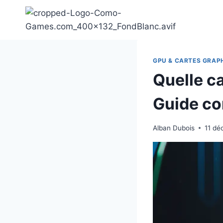
Aller
au
contenu
GPU & CARTES GRAP
Quelle c
Guide co
Alban Dubois
11 d