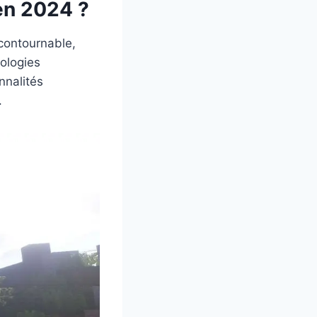
en 2024 ?
contournable,
nologies
nnalités
.