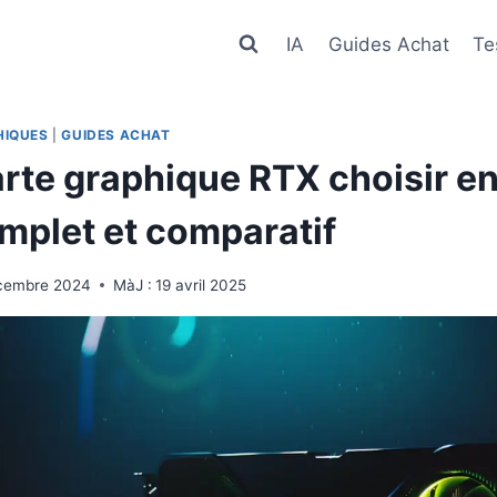
IA
Guides Achat
Te
HIQUES
|
GUIDES ACHAT
arte graphique RTX choisir e
mplet et comparatif
écembre 2024
MàJ :
19 avril 2025