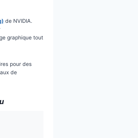
g)
de NVIDIA.
r
ge graphique tout
res pour des
taux de
nu