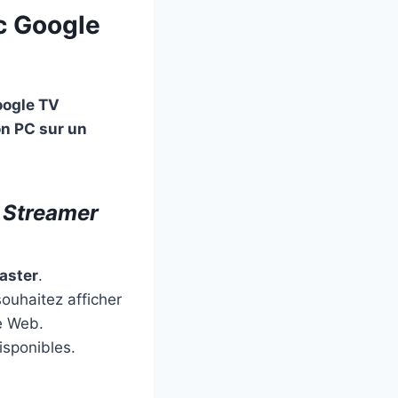
c Google
ogle TV
on PC sur un
 Streamer
aster
.
ouhaitez afficher
e Web.
isponibles.