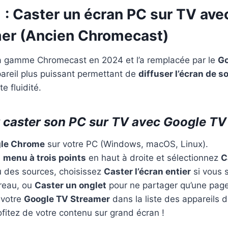
 : Caster un écran PC sur TV ave
er (Ancien Chromecast)
la gamme Chromecast en 2024 et l’a remplacée par le
Go
pareil plus puissant permettant de
diffuser l’écran de s
e fluidité.
 caster son PC sur TV avec Google TV
gle Chrome
sur votre PC (Windows, macOS, Linux).
e
menu à trois points
en haut à droite et sélectionnez
C
 des sources, choisissez
Caster l’écran entier
si vous s
ureau, ou
Caster un onglet
pour ne partager qu’une pag
 votre
Google TV Streamer
dans la liste des appareils d
ofitez de votre contenu sur grand écran !