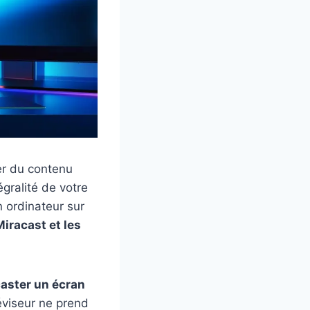
er du contenu
gralité de votre
n ordinateur sur
iracast et les
caster un écran
léviseur ne prend