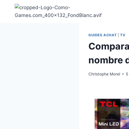
Aller
au
contenu
GUIDES ACHAT
|
TV
Comparat
nombre d
Christophe Morel
5