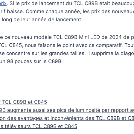
rix
. Si le prix de lancement du TCL C89B était beaucoup
tarif baisse. Comme chaque année, les prix des nouvea
u long de leur année de lancement.
se ce nouveau modèle TCL C89B Mini LED de 2024 de p
CL C845, nous faisons le point avec ce comparatif. Tout
 se concentre sur les grandes tailles, il supprime la diag
 un 98 pouces sur le C89B.
f TCL C89B et C845
B augmente aussi ses pics de luminosité par rapport 
on des avantages et inconvénients des TCL C89B et C
es téléviseurs TCL C89B et C845