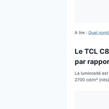
A lire :
Quel nombr
Le TCL C8
par rappo
La luminosité es
2700 cd/m² (nits