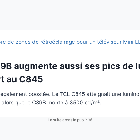
e de zones de rétroéclairage pour un téléviseur Mini L
9B augmente aussi ses pics de l
rt au C845
t également boostée. Le TCL C845 atteignait une lumin
) alors que le C89B monte à 3500 cd/m².
La suite après la publicité