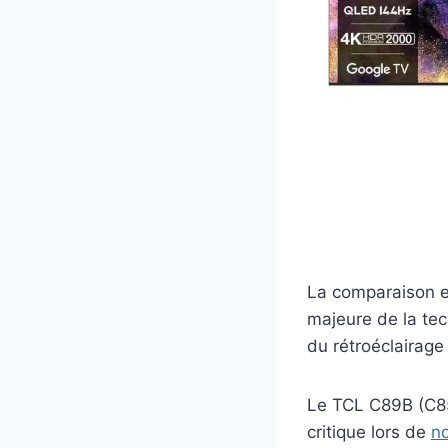
La comparaison e
majeure de la te
du rétroéclairage
Le TCL C89B (C85
critique lors de
no