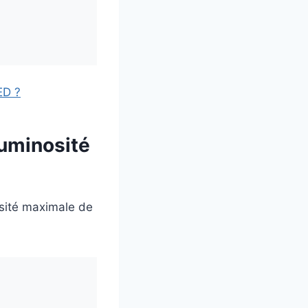
ED ?
uminosité
osité maximale de