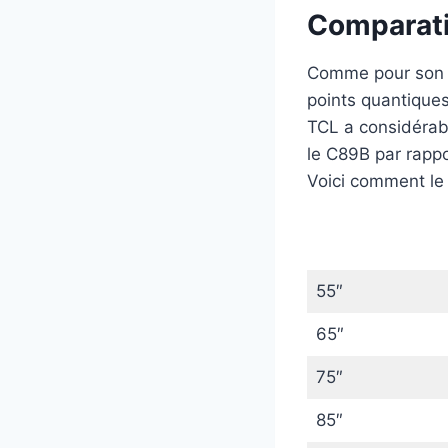
Comparati
Comme pour son pr
points quantiques
TCL a considéra
le C89B par rappo
Voici comment le
55″
65″
75″
85″