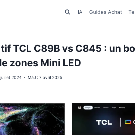
IA
Guides Achat
Te
if TCL C89B vs C845 : un b
e zones Mini LED
 juillet 2024
MàJ :
7 avril 2025