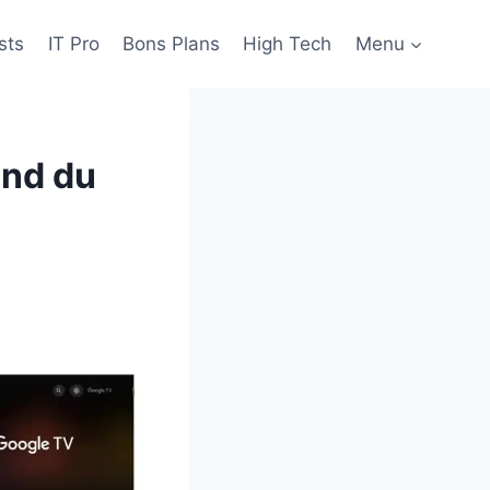
sts
IT Pro
Bons Plans
High Tech
Menu
ond du