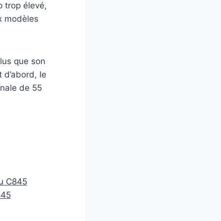
 trop élevé,
ux modèles
lus que son
 d’abord, le
onale de 55
au C845
845