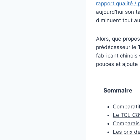
rapport qualité / p
aujourd’hui son 
diminuent tout a
Alors, que propo
prédécesseur le T
fabricant chinois
pouces et ajoute
Sommaire
Comparati
Le TCL C89
Comparais
Les prix d