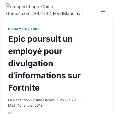
Aller
au
contenu
PC GAMING
|
XBOX
Epic poursuit un
employé pour
divulgation
d’informations sur
Fortnite
La Rédaction Cosmo Games
26 juin 2018
MàJ :
10 janvier 2019