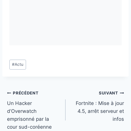
Étiquettes
#
Actu
de
la
publication :
Navigation
PRÉCÉDENT
SUIVANT
Un Hacker
Fortnite : Mise à jour
de
d’Overwatch
4.5, arrêt serveur et
l’article
emprisonné par la
infos
cour sud-coréenne