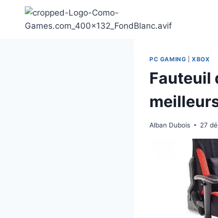
Aller
au
contenu
PC GAMING
|
XBOX
Fauteuil 
meilleur
Alban Dubois
27 d