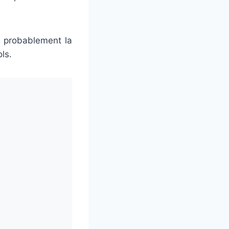
t probablement la
ls.