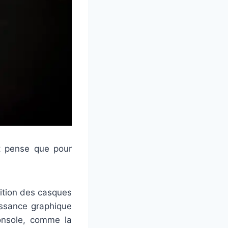
t pense que pour
nition des casques
issance graphique
onsole, comme la