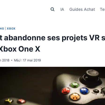
IA
Guides Achat
Te
ING
|
XBOX
t abandonne ses projets VR s
Xbox One X
in 2018
MàJ :
17 mai 2019