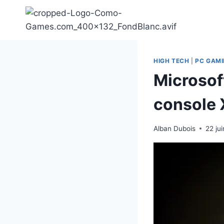
Aller
au
contenu
HIGH TECH
|
PC GAM
Microsof
console 
Alban Dubois
22 ju