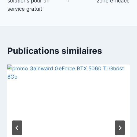
l’article
solutions pour un
zone efficace
service gratuit
Publications similaires