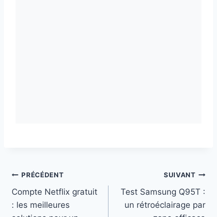
Navigation
PRÉCÉDENT
SUIVANT
Compte Netflix gratuit
Test Samsung Q95T :
de
: les meilleures
un rétroéclairage par