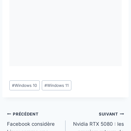
Étiquettes
#
Windows 10
#
Windows 11
de
la
publication :
Navigation
PRÉCÉDENT
SUIVANT
Facebook considère
Nvidia RTX 5080 : les
de