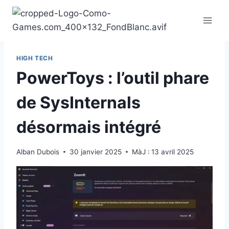
Aller
au
contenu
HIGH TECH
PowerToys : l’outil phare
de SysInternals
désormais intégré
Alban Dubois
30 janvier 2025
MàJ :
13 avril 2025