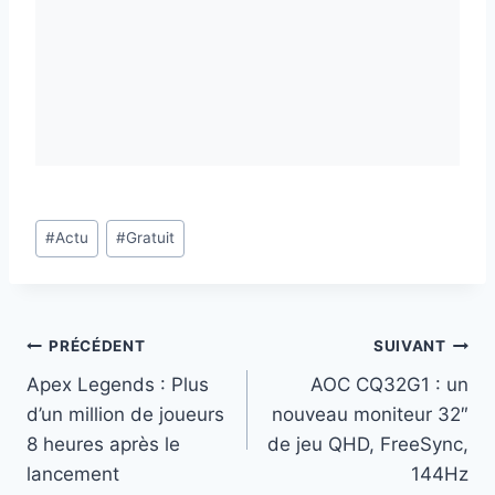
Étiquettes
#
Actu
#
Gratuit
de
la
publication :
Navigation
PRÉCÉDENT
SUIVANT
Apex Legends : Plus
AOC CQ32G1 : un
de
d’un million de joueurs
nouveau moniteur 32″
l’article
8 heures après le
de jeu QHD, FreeSync,
lancement
144Hz