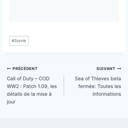
Étiquettes
#
Survie
de
la
publication :
Navigation
PRÉCÉDENT
SUIVANT
Call of Duty – COD
Sea of Thieves beta
de
WW2 : Patch 1.09, les
fermée: Toutes les
l’article
détails de la mise à
informations
jour