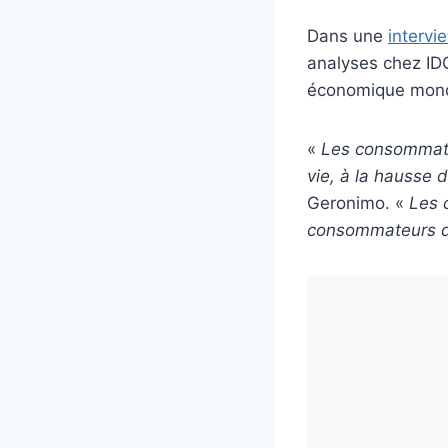
Dans une
interv
analyses chez IDC
économique mond
«
Les consommate
vie, à la hausse 
Geronimo. «
Les c
consommateurs da