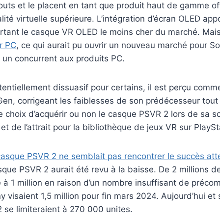
outs et le placent en tant que produit haut de gamme of
lité virtuelle supérieure. L’intégration d’écran OLED a
urtant le casque VR OLED le moins cher du marché. Mai
r PC
, ce qui aurait pu ouvrir un nouveau marché pour So
un concurrent aux produits PC.
tentiellement dissuasif pour certains, il est perçu comm
en, corrigeant les faiblesses de son prédécesseur tout
 choix d’acquérir ou non le casque PSVR 2 lors de sa s
t de l’attrait pour la bibliothèque de jeux VR sur PlaySt
e casque PSVR 2 ne semblait pas rencontrer le succès at
que PSVR 2 aurait été revu à la baisse. De 2 millions d
 à 1 million en raison d’un nombre insuffisant de préc
 visaient 1,5 million pour fin mars 2024. Aujourd’hui et s
se limiteraient à 270 000 unites.