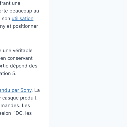
frant une
pporte beaucoup au
s son
utilisation
ny et positionner
e une véritable
 en conservant
ortie dépend des
ation 5.
tendu par Sony
. La
e casque produit,
ommandes. Les
elon l’IDC, les