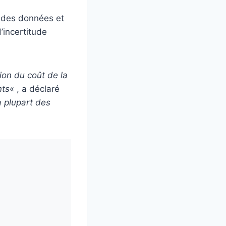
t des données et
’incertitude
on du coût de la
nts
« , a déclaré
a plupart des