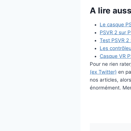
A lire auss
Le casque PS
PSVR 2 sur PC
Test PSVR 2 :
Les contrôle
Casque VR PS
Pour ne rien rat
(ex Twitter)
en par
nos articles, alo
énormément. Merc