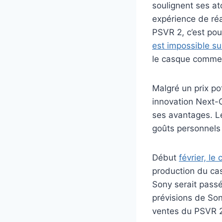
soulignent ses at
expérience de réa
PSVR 2, c’est po
est impossible su
le casque comme 
Malgré un prix po
innovation Next-G
ses avantages. Le
goûts personnels e
Début
février, l
production du cas
Sony serait passé
prévisions de Sony
ventes du PSVR 2 