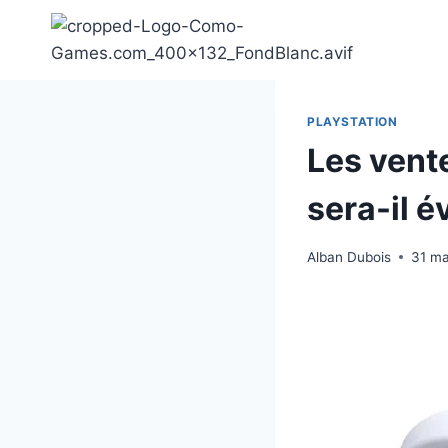
Aller
au
contenu
PLAYSTATION
Les vente
sera-il é
Alban Dubois
31 m