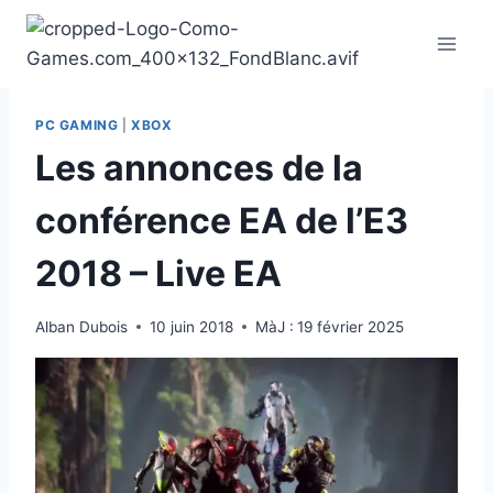
Aller
au
contenu
PC GAMING
|
XBOX
Les annonces de la
conférence EA de l’E3
2018 – Live EA
Alban Dubois
10 juin 2018
MàJ :
19 février 2025