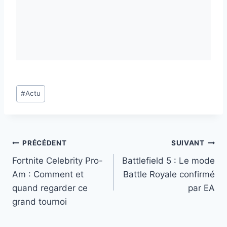
Étiquettes
#
Actu
de
la
publication :
Navigation
PRÉCÉDENT
SUIVANT
Fortnite Celebrity Pro-
Battlefield 5 : Le mode
de
Am : Comment et
Battle Royale confirmé
l’article
quand regarder ce
par EA
grand tournoi