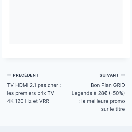
Navigation
PRÉCÉDENT
SUIVANT
TV HDMI 2.1 pas cher :
Bon Plan GRID
de
les premiers prix TV
Legends à 28€ (-50%)
l’article
4K 120 Hz et VRR
: la meilleure promo
sur le titre