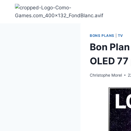
Aller
au
contenu
BONS PLANS
|
TV
Bon Plan
OLED 77 
Christophe Morel
2