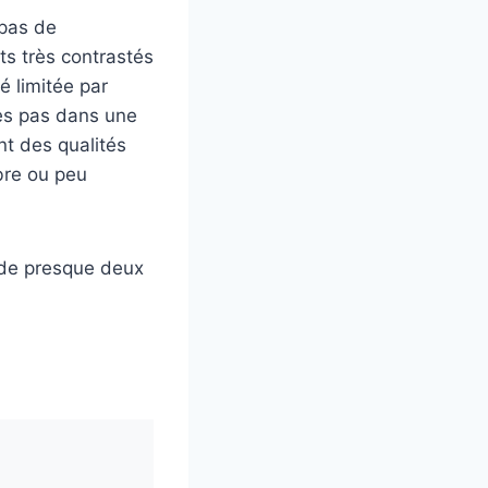
 pas de
s très contrastés
é limitée par
es pas dans une
nt des qualités
bre ou peu
 de presque deux