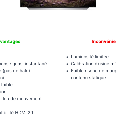
vantages
Inconvénie
Luminosité limitée
onse quasi instantané
Calibration d’usine m
e (pas de halo)
Faible risque de mar
ni
contenu statique
 faible
sion
u flou de mouvement
ibilité HDMI 2.1