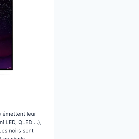
s émettent leur
ini LED, QLED …),
Les noirs sont