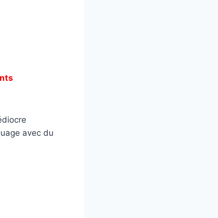
nts
édiocre
quage avec du