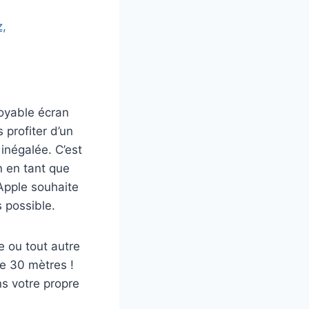
z,
royable écran
 profiter d’un
inégalée. C’est
on en tant que
 Apple souhaite
s possible.
 ou tout autre
de 30 mètres !
s votre propre