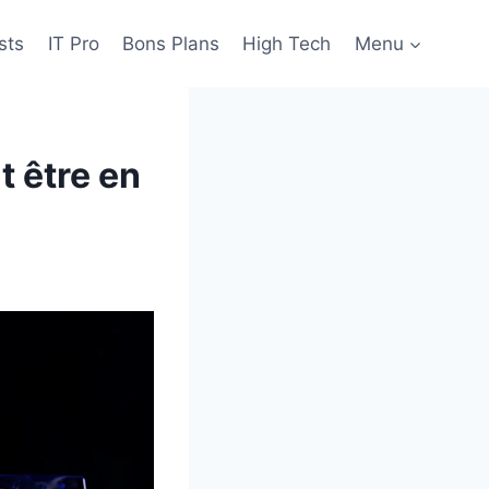
sts
IT Pro
Bons Plans
High Tech
Menu
t être en