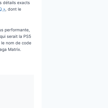
s détails exacts
Q »
, dont le
lus performante,
ui serait la PS5
us le nom de code
saga Matrix.