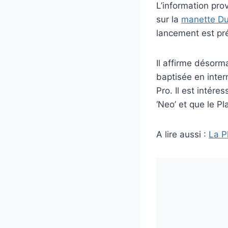
L’information pro
sur la
manette D
lancement est pré
Il affirme désorm
baptisée en inter
Pro. Il est intér
‘Neo’ et que le P
A lire aussi :
La P