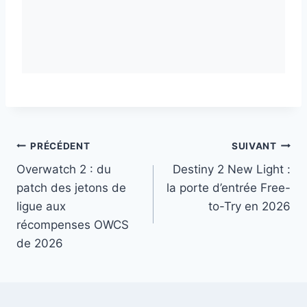
Navigation
PRÉCÉDENT
SUIVANT
Overwatch 2 : du
Destiny 2 New Light :
de
patch des jetons de
la porte d’entrée Free-
l’article
ligue aux
to-Try en 2026
récompenses OWCS
de 2026