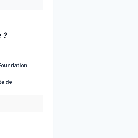
e ?
Foundation
.
te de