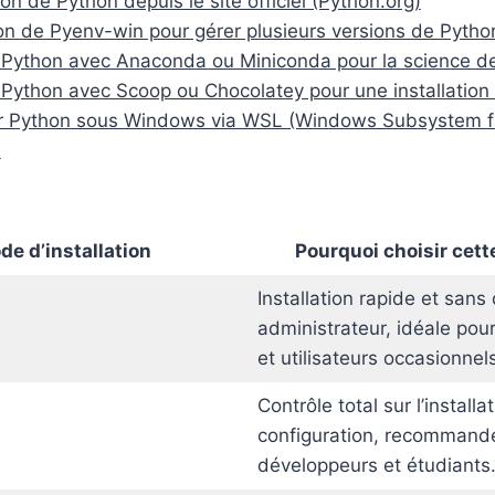
tion de Python depuis le site officiel (Python.org)
tion de Pyenv-win pour gérer plusieurs versions de Pytho
er Python avec Anaconda ou Miniconda pour la science 
er Python avec Scoop ou Chocolatey pour une installation 
er Python sous Windows via WSL (Windows Subsystem fo
n
e d’installation
Pourquoi choisir cet
Installation rapide et sans 
administrateur, idéale pou
et utilisateurs occasionnels
Contrôle total sur l’installat
configuration, recommandé
développeurs et étudiants