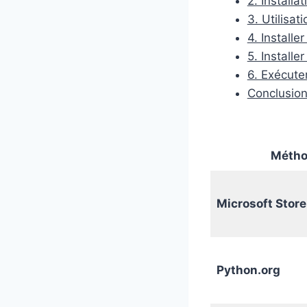
2. Installa
3. Utilisa
4. Install
5. Install
6. Exécut
Conclusio
Méthod
Microsoft Store
Python.org