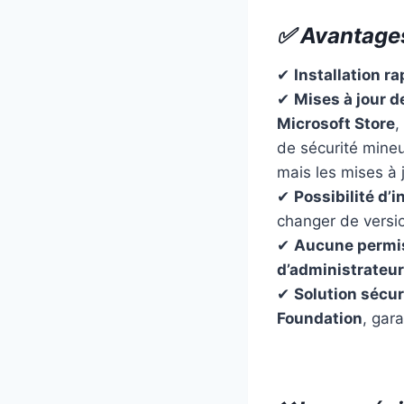
✅ Avantages 
✔
Installation ra
✔
Mises à jour 
Microsoft Store
,
de sécurité mineu
mais les mises à 
✔
Possibilité d’
changer de versi
✔
Aucune permis
d’administrateur
✔
Solution sécu
Foundation
, gar