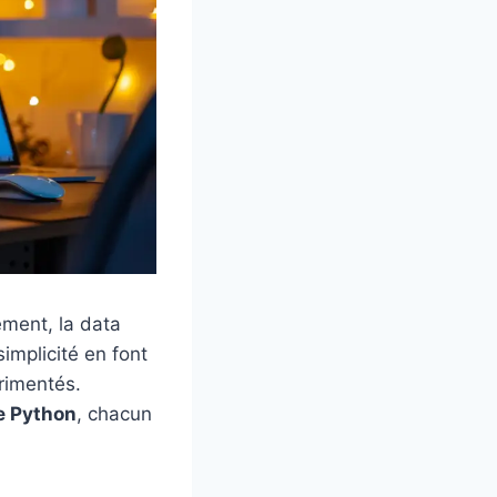
ement, la data
simplicité en font
érimentés.
de Python
, chacun