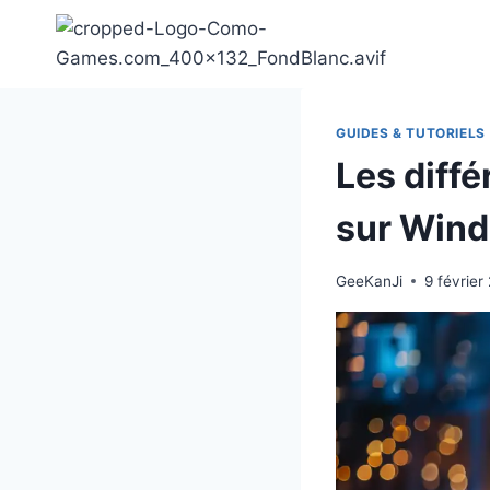
Aller
au
contenu
GUIDES & TUTORIELS
Les diffé
sur Wind
GeeKanJi
9 février