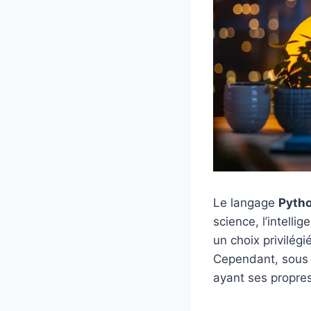
Le langage
Pyth
science, l’intelli
un choix privilég
Cependant, sou
ayant ses propre