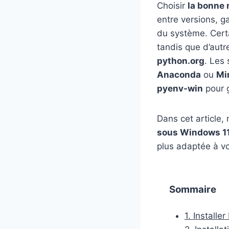
Choisir
la bonne 
entre versions, ga
du système. Certai
tandis que d’autr
python.org
. Les
Anaconda
ou
Mi
pyenv-win
pour g
Dans cet article,
sous Windows 1
plus adaptée à v
Sommaire
1. Installe