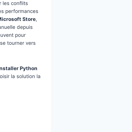
 les conflits
 les performances
icrosoft Store
,
anuelle depuis
ouvent pour
se tourner vers
installer Python
sir la solution la