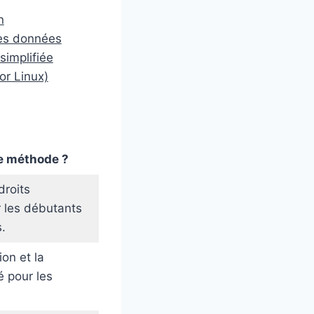
n
des données
simplifiée
r Linux)
te méthode ?
droits
r les débutants
.
ion et la
 pour les
.