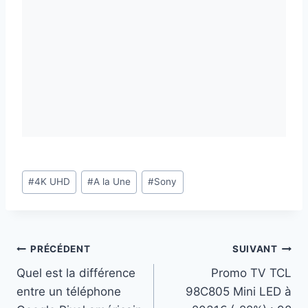
Étiquettes
#
4K UHD
#
A la Une
#
Sony
de
la
publication :
Navigation
PRÉCÉDENT
SUIVANT
Quel est la différence
Promo TV TCL
de
entre un téléphone
98C805 Mini LED à