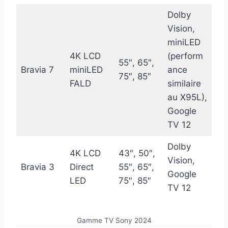
Dolby
Vision,
miniLED
4K LCD
(perform
55″, 65″,
Bravia 7
miniLED
ance
75″, 85″
FALD
similaire
au X95L),
Google
TV 12
Dolby
4K LCD
43″, 50″,
Vision,
Bravia 3
Direct
55″, 65″,
Google
LED
75″, 85″
TV 12
Gamme TV Sony 2024