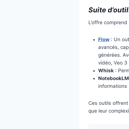
Suite d’outi
L’offre comprend 
Flow
: Un out
avancés, cap
générées. Ave
vidéo, Veo 3 
Whisk
: Perm
NotebookLM
informations
Ces outils offren
que leur complexi