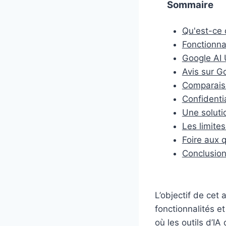
Sommaire
Qu'est-ce 
Fonctionna
Google AI U
Avis sur Go
Comparais
Confidentia
Une soluti
Les limite
Foire aux 
Conclusio
L’objectif de cet 
fonctionnalités e
où les outils d’I