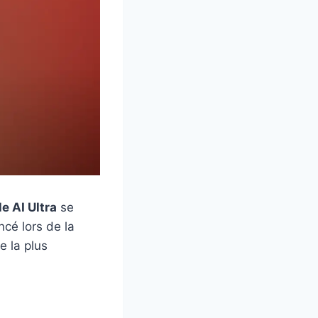
e AI Ultra
se
cé lors de la
e la plus