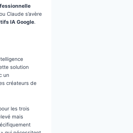
ofessionnelle
u Claude s’avère
atifs IA Google
.
telligence
ette solution
c un
les créateurs de
our les trois
élevé mais
pécifiquement
s » qui nécessitent