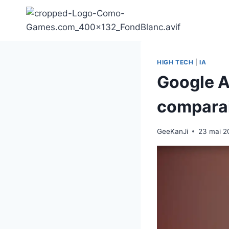
Aller
au
contenu
HIGH TECH
|
IA
Google AI
comparais
GeeKanJi
23 mai 2