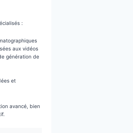
cialisés :
nématographiques
isées aux vidéos
 de génération de
dées et
tion avancé, bien
if.