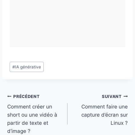
Étiquettes
#
IA générative
de
la
publication :
Navigation
PRÉCÉDENT
SUIVANT
Comment créer un
Comment faire une
de
short ou une vidéo à
capture d’écran sur
l’article
partir de texte et
Linux ?
d’image ?