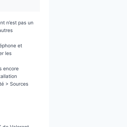
nt n’est pas un
autres
léphone et
er les
s encore
allation
ité > Sources
K de Valorant