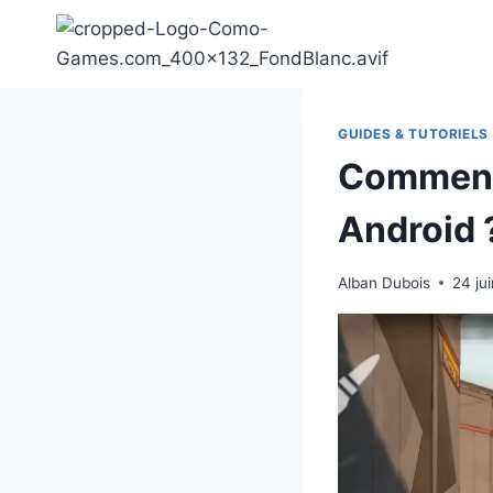
Aller
au
contenu
GUIDES & TUTORIELS
Comment 
Android 
Alban Dubois
24 ju