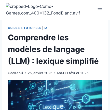
Aller
au
contenu
GUIDES & TUTORIELS
|
IA
Comprendre les
modèles de langage
(LLM) : lexique simplifié
GeeKanJi
25 janvier 2025
MàJ :
1 février 2025