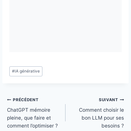
Étiquettes
#
IA générative
de
la
publication :
Navigation
PRÉCÉDENT
SUIVANT
ChatGPT mémoire
Comment choisir le
de
pleine, que faire et
bon LLM pour ses
l’article
comment l’optimiser ?
besoins ?