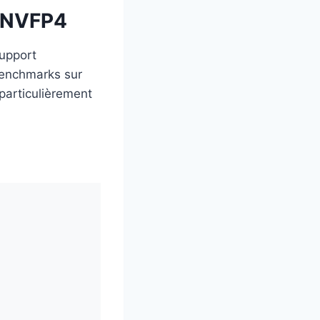
u NVFP4
support
 benchmarks sur
particulièrement