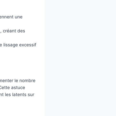
ennent une
n, créant des
e lissage excessif
gmenter le nombre
 Cette astuce
t les latents sur