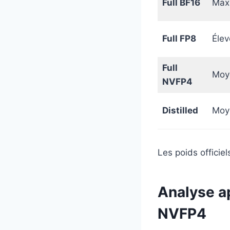
Full BF16
Max
Full FP8
Élev
Full
Moy
NVFP4
Distilled
Moy
Les poids officiel
Analyse ap
NVFP4