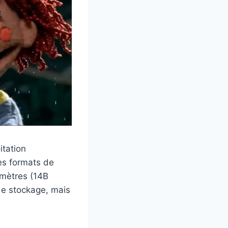
itation
es formats de
amètres (14B
de stockage, mais