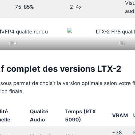
Visu
75–85%
2–4x
audi
FP4
FP8
f complet des versions LTX-2
sous permet de choisir la version optimale selon votre fl
ion finale.
ité
Qualité
Temps (RTX
VRAM
elle
Audio
5090)
~38