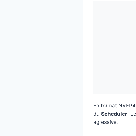
En format NVFP4,
du
Scheduler
. L
agressive.