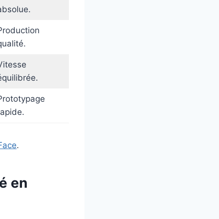
absolue.
Production
qualité.
Vitesse
équilibrée.
Prototypage
rapide.
Face
.
é en