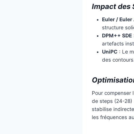
Impact des 
Euler / Euler
structure sol
DPM++ SDE
artefacts ins
UniPC
: Le me
des contours
Optimisation
Pour compenser la
de steps (24-28) 
stabilise indirec
les fréquences au