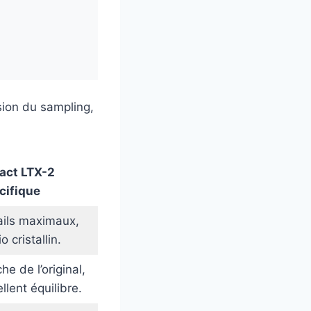
sion du sampling,
act LTX-2
cifique
ails maximaux,
o cristallin.
he de l’original,
llent équilibre.