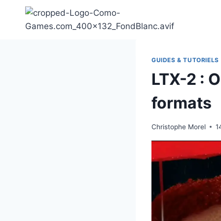
Aller
au
contenu
GUIDES & TUTORIELS
LTX-2 : 
formats
Christophe Morel
1