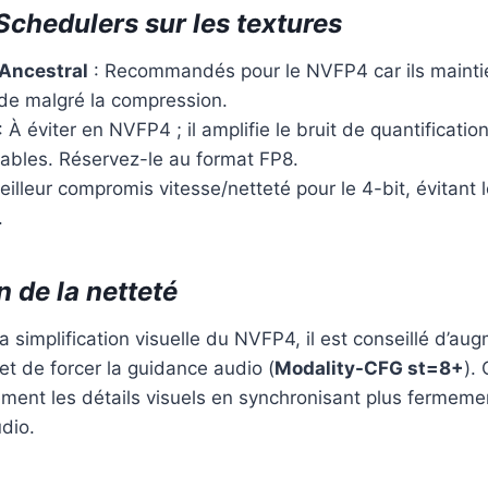
Schedulers sur les textures
 Ancestral
: Recommandés pour le NVFP4 car ils mainti
ide malgré la compression.
: À éviter en NVFP4 ; il amplifie le bruit de quantificatio
tables. Réservez-le au format FP8.
illeur compromis vitesse/netteté pour le 4-bit, évitant l
.
 de la netteté
 simplification visuelle du NVFP4, il est conseillé d’au
et de forcer la guidance audio (
Modality-CFG st=8+
).
tement les détails visuels en synchronisant plus fermemen
dio.