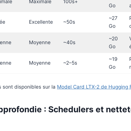
imale
Maximale
100s+
Go
~27
ée
Excellente
~50s
Go
~20
enne
Moyenne
~40s
Go
~19
enne
Moyenne
~2–5s
Go
s sont disponibles sur la
Model Card LTX-2 de Hugging 
profondie : Schedulers et nettet