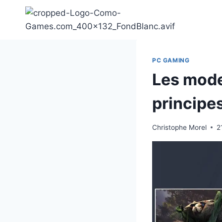
Aller
au
contenu
PC GAMING
Les modes
principe
Christophe Morel
2