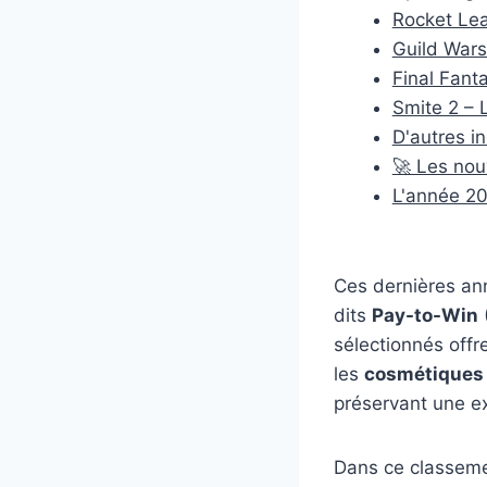
Rocket Lea
Guild Wars
Final Fant
Smite 2 – 
D'autres i
🚀 Les nou
L'année 20
Ces dernières ann
dits
Pay-to-Win
sélectionnés offr
les
cosmétiques
préservant une ex
Dans ce classem