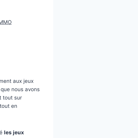
d MMO
ment aux jeux
s que nous avons
 tout sur
tout en
ié
les jeux