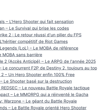
ls – L'Hero Shooter qui fait sensation
 – Le Survival qui brise les codes
ike 2 : Le retour réussi d'un pilier du FPS
L'héritier compétitif de Riot Games
 Legends (LoL) – Le MOBA de référence
e MOBA sans barrière
ile 2 (Accès Anticipé) – Le ARPG de l'année 2025
 Le concurrent F2P de Destiny 2, toujours au top
2 – Un Hero Shooter enfin 100% Free
 – Le Shooter basé sur la destruction
d: REDSEC – Le nouveau Battle Royale tactique
mpact – Le MMORPG qui a réinventé le Gacha
ty: Warzone – Le géant du Battle Royale
ds – Le Battle Royale orienté Hero Shooter