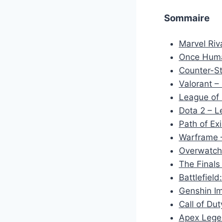
Sommaire
Marvel Riva
Once Human
Counter-Str
Valorant – 
League of
Dota 2 – L
Path of Ex
Warframe –
Overwatch 
The Finals
Battlefiel
Genshin I
Call of Du
Apex Legen