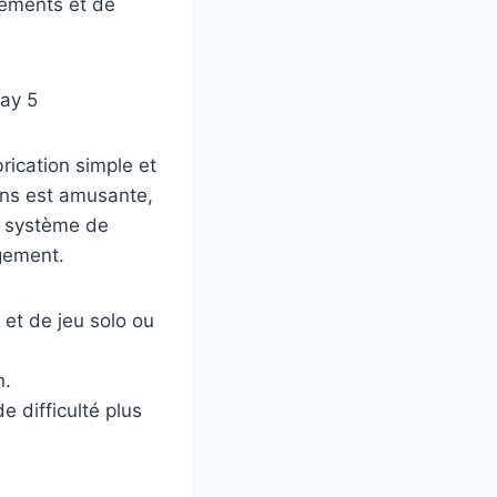
nements et de
rication simple et
sons est amusante,
e système de
gement.
 et de jeu solo ou
n.
e difficulté plus