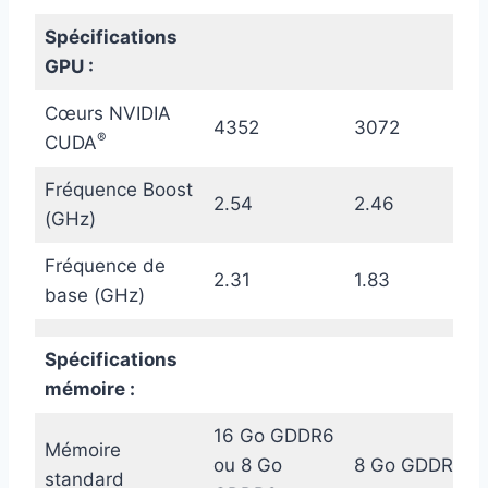
Spécifications
GPU :
Cœurs NVIDIA
4352
3072
®
CUDA
Fréquence Boost
2.54
2.46
(GHz)
Fréquence de
2.31
1.83
base (GHz)
Spécifications
mémoire :
16 Go GDDR6
Mémoire
ou 8 Go
8 Go GDDR6
standard