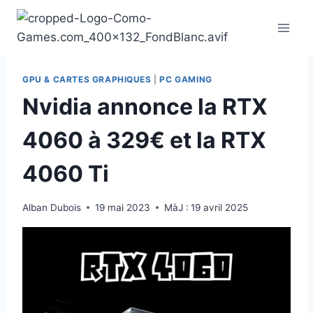
Aller
au
contenu
GPU & CARTES GRAPHIQUES
|
PC GAMING
Nvidia annonce la RTX
4060 à 329€ et la RTX
4060 Ti
Alban Dubois
19 mai 2023
MàJ :
19 avril 2025