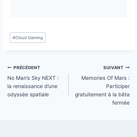
Étiquettes
#
Cloud Gaming
de
la
publication :
Navigation
PRÉCÉDENT
SUIVANT
No Man’s Sky NEXT :
Memories Of Mars :
de
la renaissance d’une
Participer
l’article
odyssée spatiale
gratuitement à la bêta
fermée