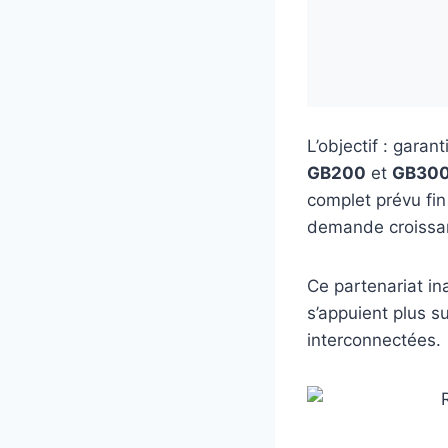
L’objectif : garan
GB200
et
GB30
complet prévu fin
demande croissant
Ce partenariat i
s’appuient plus s
interconnectées.