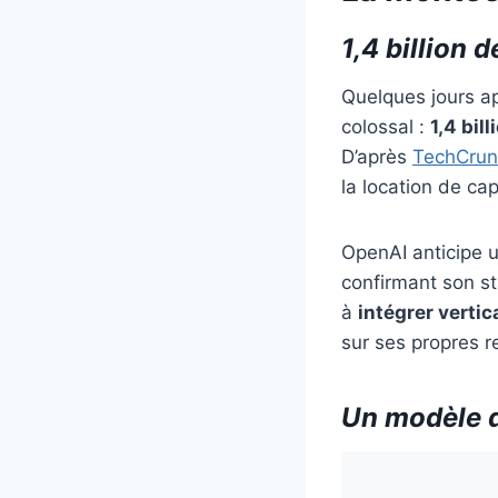
1,4 billion 
Quelques jours a
colossal :
1,4 bill
D’après
TechCrun
la location de cap
OpenAI anticipe un
confirmant son sta
à
intégrer verti
sur ses propres r
Un modèle d