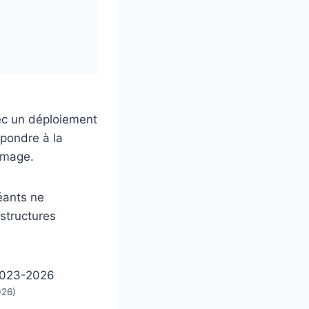
ec un déploiement
épondre à la
image.
géants ne
astructures
026)