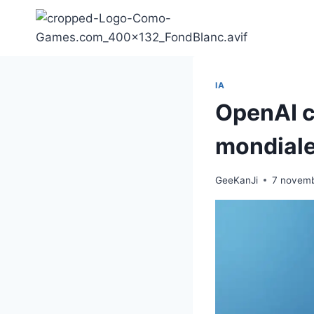
Aller
au
contenu
IA
OpenAI c
mondiale
GeeKanJi
7 novem