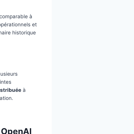
 comparable à
opérationnels et
naire historique
lusieurs
intes
istribuée
à
ation.
e OpenAI