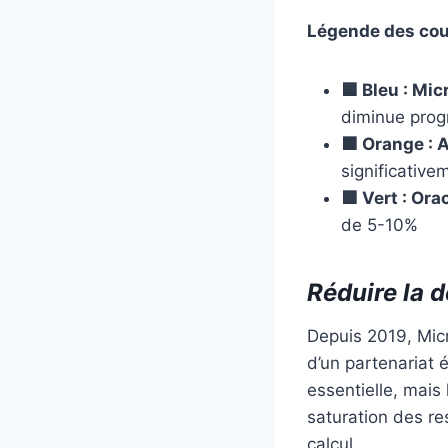
Légende des cou
🟦 Bleu : Mi
diminue prog
🟧 Orange :
significative
🟩 Vert : Ora
de 5-10%
Réduire la 
Depuis 2019, Micr
d’un partenariat é
essentielle, mais
saturation des re
calcul.