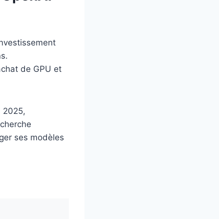
investissement
s.
’achat de GPU et
n 2025,
e cherche
rger ses modèles