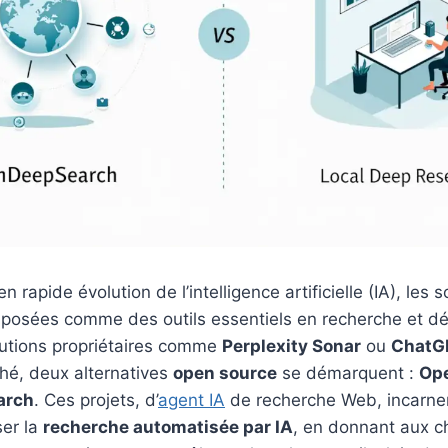
 rapide évolution de l’intelligence artificielle (IA), les 
mposées comme des outils essentiels en recherche et d
lutions propriétaires comme
Perplexity Sonar
ou
ChatG
hé, deux alternatives
open source
se démarquent :
Op
arch
. Ces projets, d’
agent IA
de recherche Web, incarne
ser la
recherche automatisée par IA
, en donnant aux c