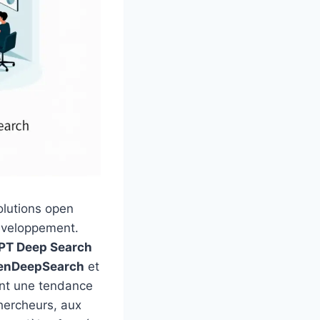
solutions open
éveloppement.
PT Deep Search
enDeepSearch
et
nt une tendance
hercheurs, aux