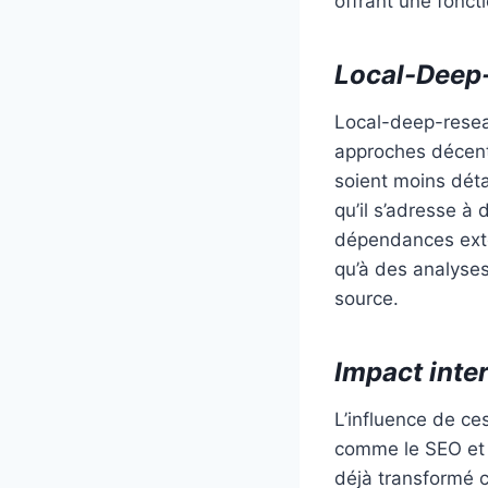
offrant une fonct
Local-Deep-
Local-deep-resear
approches décentr
soient moins déta
qu’il s’adresse à
dépendances exte
qu’à des analyses
source.
Impact inter
L’influence de ce
comme le SEO et 
déjà transformé 