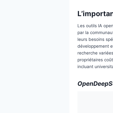
L’importan
Les outils IA ope
par la communauté
leurs besoins spé
développement et
recherche variée
propriétaires coû
incluant universit
OpenDeepSea