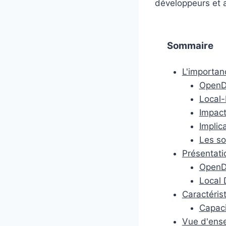
développeurs et a
Sommaire
L'importan
OpenDe
Local-
Impact
Implic
Les so
Présentati
OpenD
Local 
Caractéris
Capac
Vue d'ens