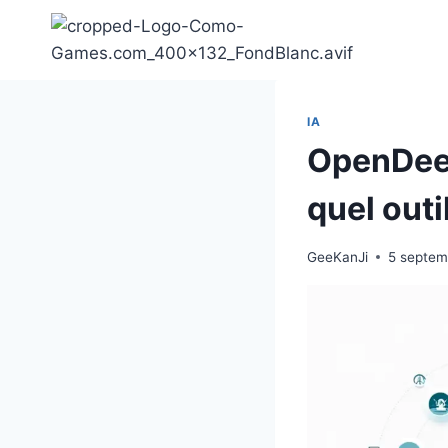
Aller
au
contenu
IA
OpenDeep
quel outi
GeeKanJi
5 septem