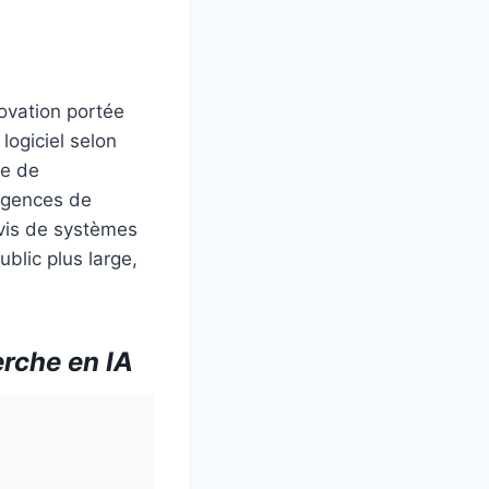
novation portée
logiciel selon
le de
xigences de
-vis de systèmes
blic plus large,
rche en IA