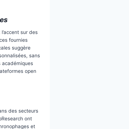
ées
 l’accent sur des
ces fournies
ocales suggère
rsonnalisées, sans
es académiques
 plateformes open
dans des secteurs
epResearch ont
chronophages et