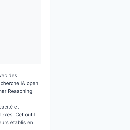
vec des
echerche IA open
onar Reasoning
cacité et
exes. Cet outil
eurs établis en