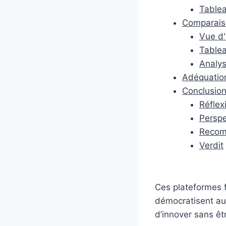
Tablea
Comparais
Vue d
Tablea
Analys
Adéquatio
Conclusio
Réflex
Perspe
Recom
Verdit
Ces plateformes f
démocratisent au
d’innover sans êtr