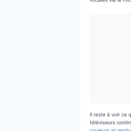
vocales via le m
Il reste à voir c
téléviseurs conti
couleurs et rend