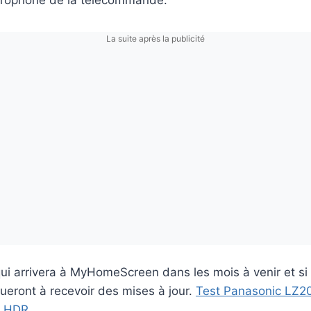
icrophone de la télécommande.
La suite après la publicité
e qui arrivera à MyHomeScreen dans les mois à venir et si
nueront à recevoir des mises à jour.
Test Panasonic LZ200
u HDR