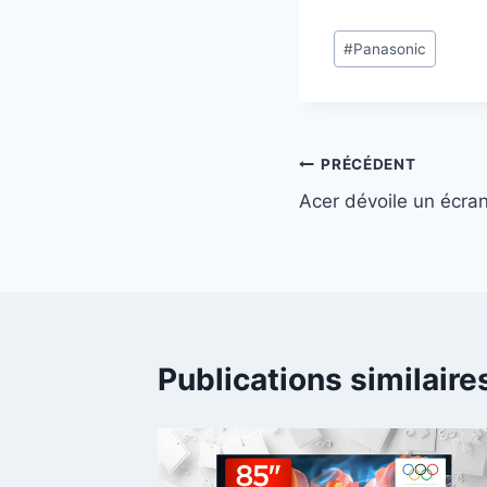
Étiquettes
#
Panasonic
de
la
publication :
Navigation
PRÉCÉDENT
Acer dévoile un écra
de
l’article
Publications similaire