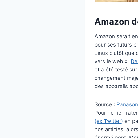
Amazon dé
Amazon serait en
pour ses futurs p
Linux plutôt que 
vers le web ».
De
et a été testé su
changement majeur
des appareils abo
Source :
Panason
Pour ne rien rat
(ex Twitter)
en par
nos articles, alo
énormément. Merc