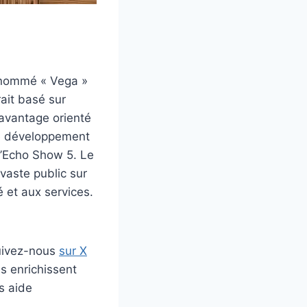
n nommé « Vega »
rait basé sur
davantage orienté
e développement
 l’Echo Show 5. Le
vaste public sur
 et aux services.
uivez-nous
sur X
s enrichissent
s aide