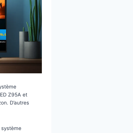
système
LED Z95A et
zon. D’autres
r système