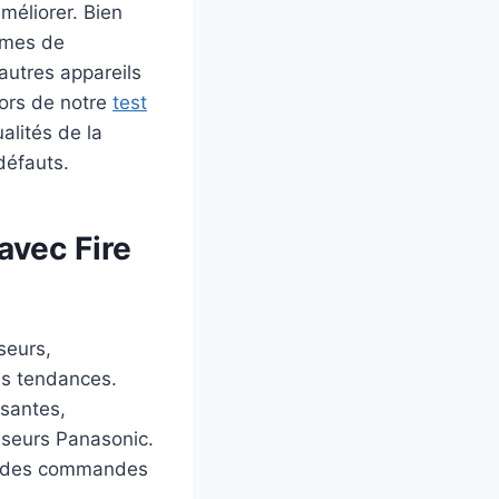
méliorer. Bien
rmes de
’autres appareils
Lors de notre
test
alités de la
défauts.
avec Fire
seurs,
des tendances.
ssantes,
viseurs Panasonic.
ter des commandes