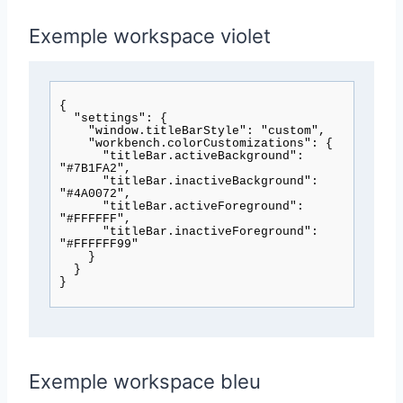
Exemple workspace violet
{

  "settings": {

    "window.titleBarStyle": "custom",

    "workbench.colorCustomizations": {

      "titleBar.activeBackground": 
"#7B1FA2",

      "titleBar.inactiveBackground": 
"#4A0072",

      "titleBar.activeForeground": 
"#FFFFFF",

      "titleBar.inactiveForeground": 
"#FFFFFF99"

    }

  }

Exemple workspace bleu