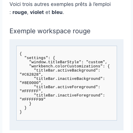
Voici trois autres exemples prêts à l’emploi
:
rouge
,
violet
et
bleu
.
Exemple workspace rouge
{

  "settings": {

    "window.titleBarStyle": "custom",

    "workbench.colorCustomizations": {

      "titleBar.activeBackground": 
"#C62828",

      "titleBar.inactiveBackground": 
"#8E0000",

      "titleBar.activeForeground": 
"#FFFFFF",

      "titleBar.inactiveForeground": 
"#FFFFFF99"

    }

  }
