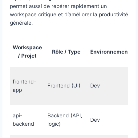
permet aussi de repérer rapidement un
workspace critique et d’améliorer la productivité
générale.
Workspace
Rôle / Type
Environnement
/ Projet
frontend-
Frontend (UI)
Dev
V
app
api-
Backend (API,
Dev
B
backend
logic)