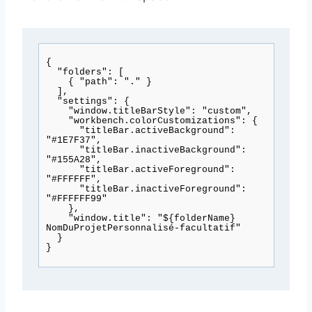
{

  "folders": [

    { "path": "." }

  ],

  "settings": {

    "window.titleBarStyle": "custom",

    "workbench.colorCustomizations": {

      "titleBar.activeBackground": 
"#1E7F37",

      "titleBar.inactiveBackground": 
"#155A28",

      "titleBar.activeForeground": 
"#FFFFFF",

      "titleBar.inactiveForeground": 
"#FFFFFF99"

    },

    "window.title": "${folderName} 
NomDuProjetPersonnalisé-facultatif"

  }
