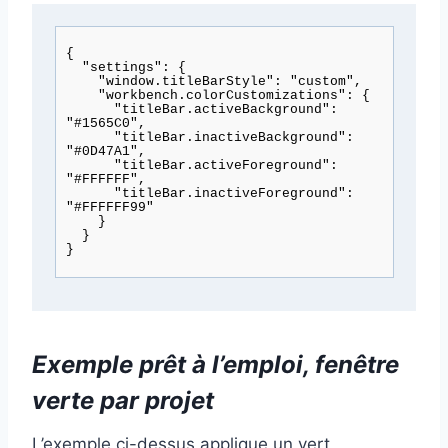
{

  "settings": {

    "window.titleBarStyle": "custom",

    "workbench.colorCustomizations": {

      "titleBar.activeBackground": 
"#1565C0",

      "titleBar.inactiveBackground": 
"#0D47A1",

      "titleBar.activeForeground": 
"#FFFFFF",

      "titleBar.inactiveForeground": 
"#FFFFFF99"

    }

  }

Exemple prêt à l’emploi, fenêtre
verte par projet
L’exemple ci-dessus applique un vert