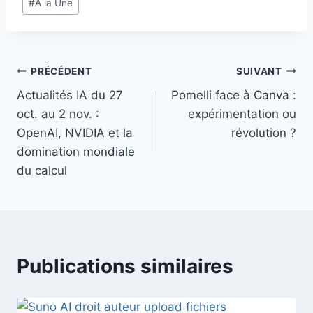
#
A la Une
de
la
publication :
Navigation
PRÉCÉDENT
SUIVANT
Actualités IA du 27
Pomelli face à Canva :
de
oct. au 2 nov. :
expérimentation ou
l’article
OpenAI, NVIDIA et la
révolution ?
domination mondiale
du calcul
Publications similaires