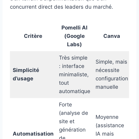
concurrent direct des leaders du marché.
Pomelli AI
Critère
(Google
Canva
Labs)
Très simple
Simple, mais
M
: interface
Simplicité
nécessite
in
minimaliste,
d’usage
configuration
te
tout
manuelle
c
automatique
Forte
(analyse de
Moyenne
site et
Fo
(assistance
génération
g
Automatisation
IA mais
de
a