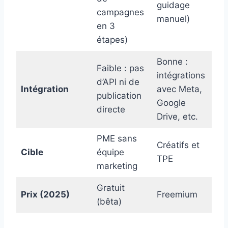
guidage
campagnes
se
manuel)
en 3
étapes)
Bonne :
Faible : pas
Ex
intégrations
d’API ni de
co
Intégration
avec Meta,
publication
H
Google
directe
Wo
Drive, etc.
PME sans
Créatifs et
Ma
Cible
équipe
TPE
a
marketing
Gratuit
Prix (2025)
Freemium
P
(bêta)