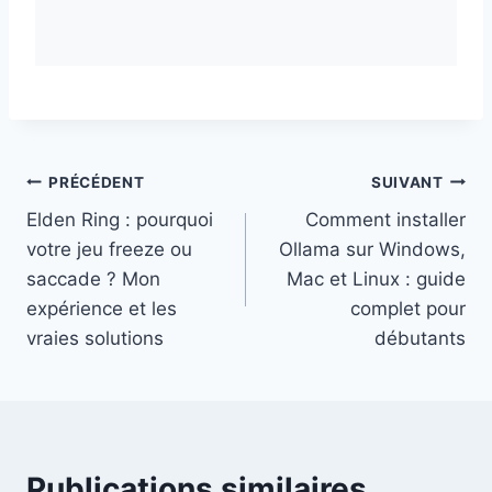
Navigation
PRÉCÉDENT
SUIVANT
Elden Ring : pourquoi
Comment installer
de
votre jeu freeze ou
Ollama sur Windows,
l’article
saccade ? Mon
Mac et Linux : guide
expérience et les
complet pour
vraies solutions
débutants
Publications similaires