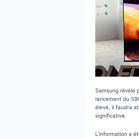
Samsung révèle p
lancement du S90
élevé, il faudra 
significative.
L’information a é