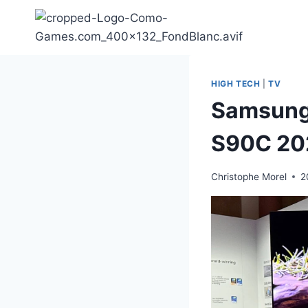
Aller
au
contenu
HIGH TECH
|
TV
Samsung 
S90C 20
Christophe Morel
2