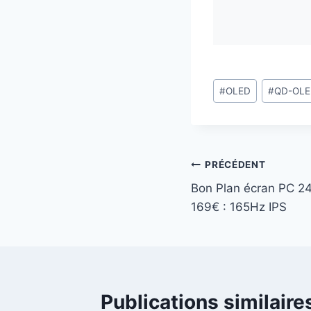
Étiquettes
#
OLED
#
QD-OL
de
la
publication :
Navigation
PRÉCÉDENT
Bon Plan écran PC 2
de
169€ : 165Hz IPS
l’article
Publications similaire