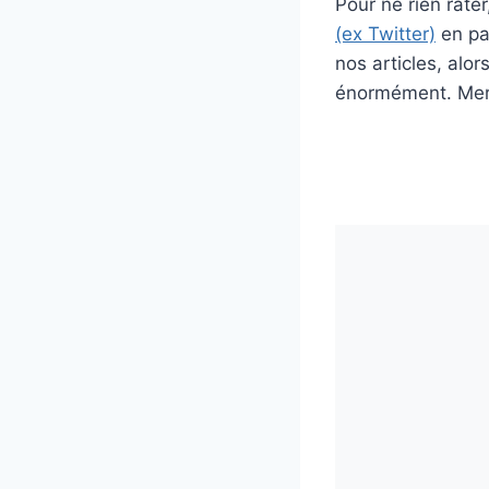
Pour ne rien rat
(ex Twitter)
en par
nos articles, alo
énormément. Merc