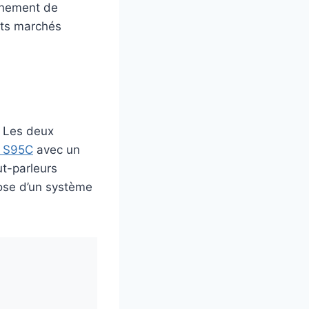
énement de
nts marchés
. Les deux
 S95C
avec un
ut-parleurs
pose d’un système