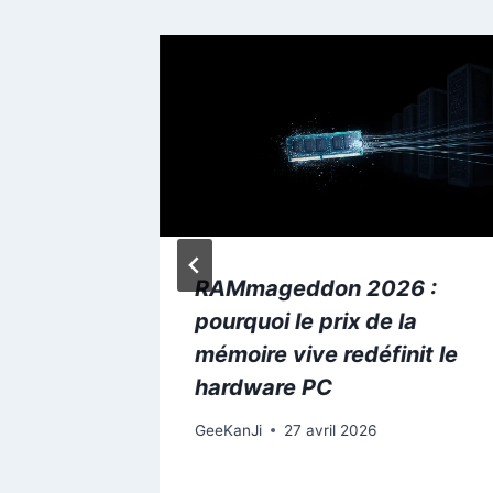
ster :
RAMmageddon 2026 :
st-il le
pourquoi le prix de la
obot
mémoire vive redéfinit le
 ?
hardware PC
2026
GeeKanJi
27 avril 2026