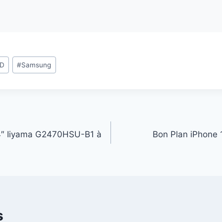
ED
#
Samsung
4″ Iiyama G2470HSU-B1 à
Bon Plan iPhone 
s