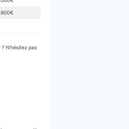
3300€
4800€
 ? N’hésitez pas