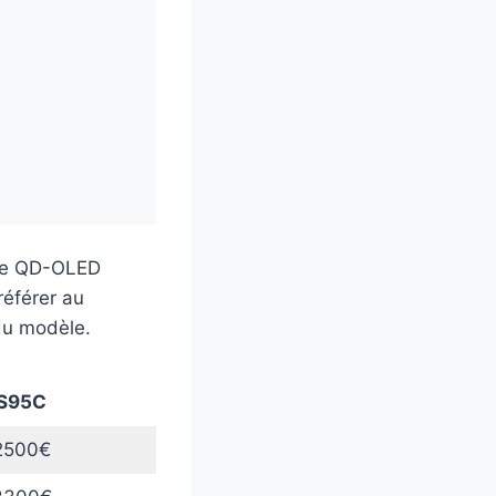
lle QD-OLED
référer au
du modèle.
S95C
2500€