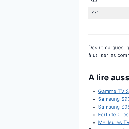
65″
77″
Des remarques, q
à utiliser les co
A lire auss
Gamme TV Sa
Samsung S90C
Samsung S95C
Fortnite : Le
Meilleures T