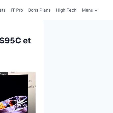
sts
IT Pro
Bons Plans
High Tech
Menu
 S95C et