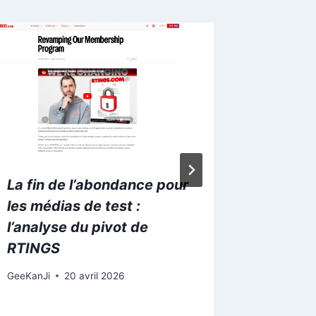
La fin de l’abondance pour
iPad 11
les médias de test :
tablett
l’analyse du pivot de
349€ c
RTINGS
Anouk
13
GeeKanJi
20 avril 2026