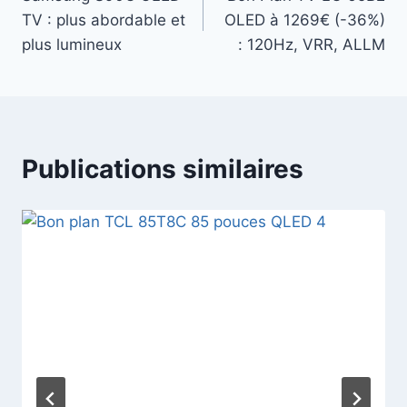
de
TV : plus abordable et
OLED à 1269€ (-36%)
l’article
plus lumineux
: 120Hz, VRR, ALLM
Publications similaires