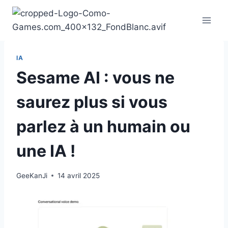
Aller
au
contenu
IA
Sesame AI : vous ne
saurez plus si vous
parlez à un humain ou
une IA !
GeeKanJi
14 avril 2025