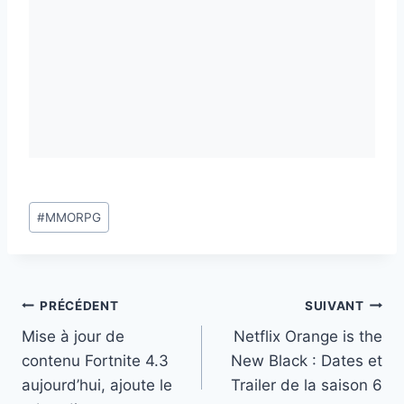
Étiquettes
#
MMORPG
de
la
publication :
Navigation
PRÉCÉDENT
SUIVANT
Mise à jour de
Netflix Orange is the
de
contenu Fortnite 4.3
New Black : Dates et
l’article
aujourd’hui, ajoute le
Trailer de la saison 6