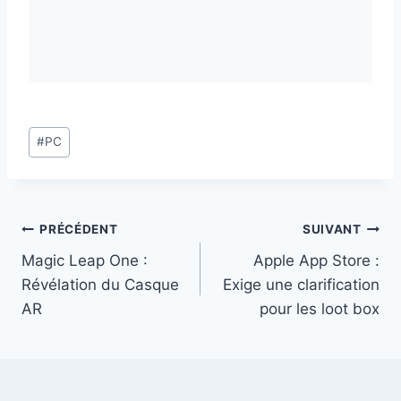
Étiquettes
#
PC
de
la
publication :
Navigation
PRÉCÉDENT
SUIVANT
Magic Leap One :
Apple App Store :
de
Révélation du Casque
Exige une clarification
l’article
AR
pour les loot box