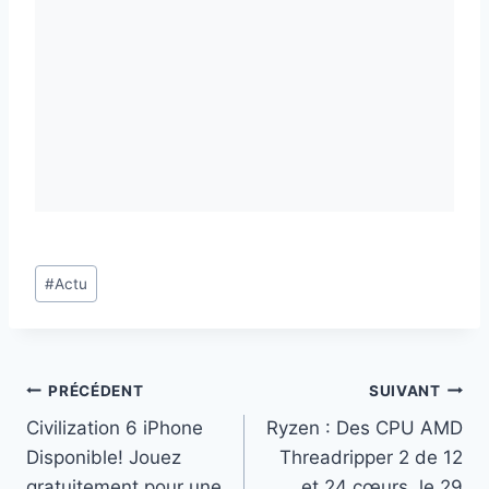
Étiquettes
#
Actu
de
la
publication :
Navigation
PRÉCÉDENT
SUIVANT
Civilization 6 iPhone
Ryzen : Des CPU AMD
de
Disponible! Jouez
Threadripper 2 de 12
l’article
gratuitement pour une
et 24 cœurs, le 29