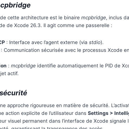
mcpbridge
de cette architecture est le binaire
mcpbridge
, inclus d
e de Xcode 26.3. Il agit comme une passerelle :
CP
: Interface avec l’agent externe (via
stdio
).
: Communication sécurisée avec le processus Xcode en
ion
:
mcpbridge
identifie automatiquement le PID de Xco
jet actif.
sécurité
ne approche rigoureuse en matière de sécurité. L’activa
 action explicite de l’utilisateur dans
Settings > Intel
teur visuel permanent dans l’interface de Xcode signale 
cté, garantissant la transparence des accès.