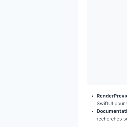
RenderPrev
SwiftUI pour v
Documentat
recherches s