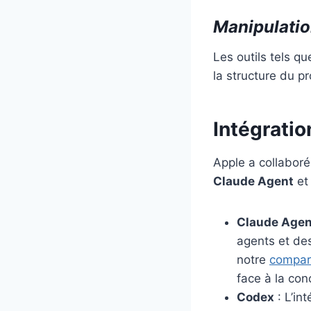
Manipulatio
Les outils tels q
la structure du p
Intégrati
Apple a collaboré
Claude Agent
e
Claude Agen
agents et de
notre
compar
face à la con
Codex
: L’in