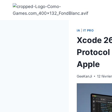
Aller
au
contenu
IA
|
IT PRO
Xcode 26
Protocol 
Apple
GeeKanJi
12 févrie