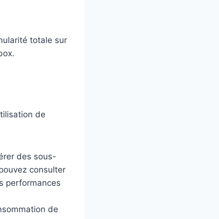
larité totale sur
box.
ilisation de
érer des sous-
pouvez consulter
es performances
consommation de