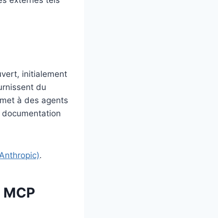
es externes tels
ert, initialement
ournissent du
ermet à des agents
la documentation
Anthropic)
.
t MCP