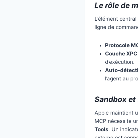
Le rôle de 
L’élément central 
ligne de command
Protocole M
Couche XPC
d’exécution.
Auto-détect
l’agent au pro
Sandbox et 
Apple maintient u
MCP nécessite une
Tools
. Un indica
externe est conne