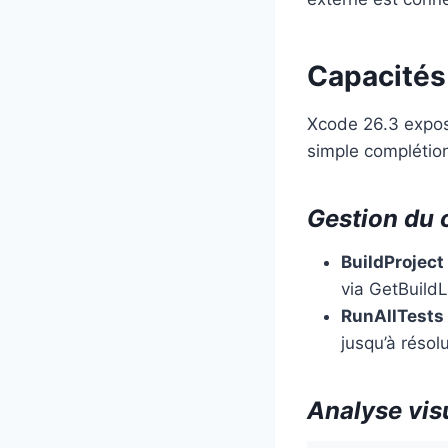
Capacités
Xcode 26.3 expose
simple complétion
Gestion du c
BuildProject
via GetBuild
RunAllTests
jusqu’à résol
Analyse vis