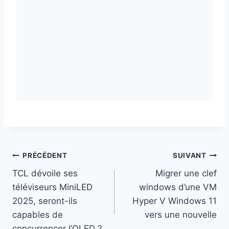
Navigation
PRÉCÉDENT
SUIVANT
TCL dévoile ses
Migrer une clef
de
téléviseurs MiniLED
windows d’une VM
l’article
2025, seront-ils
Hyper V Windows 11
capables de
vers une nouvelle
concurrencer l’OLED ?