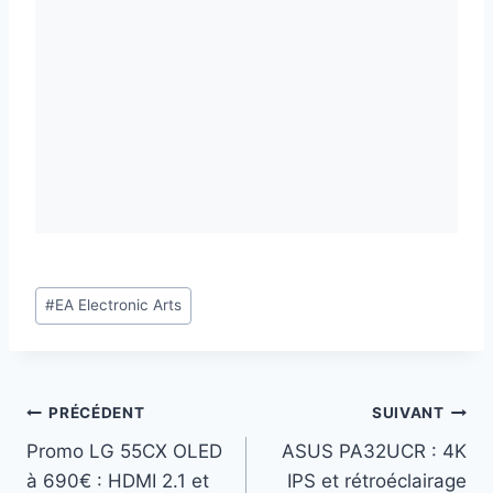
Étiquettes
#
EA Electronic Arts
de
la
publication :
Navigation
PRÉCÉDENT
SUIVANT
Promo LG 55CX OLED
ASUS PA32UCR : 4K
de
à 690€ : HDMI 2.1 et
IPS et rétroéclairage