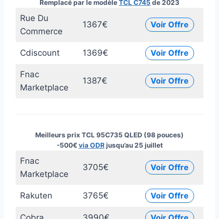
Remplacé par le modèle
TCL C745
de 2023
Rue Du
1367€
Voir Offre
Commerce
Cdiscount
1369€
Voir Offre
Fnac
1387€
Voir Offre
Marketplace
Meilleurs prix TCL 95C735 QLED (98 pouces)
-500€
via ODR
jusqu’au 25 juillet
Fnac
3705€
Voir Offre
Marketplace
Rakuten
3765€
Voir Offre
Cobra
3990€
Voir Offre