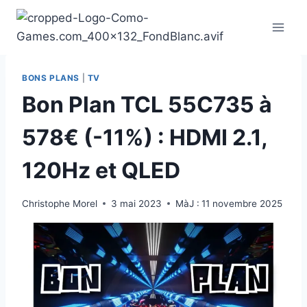
Aller
au
contenu
BONS PLANS
|
TV
Bon Plan TCL 55C735 à
578€ (-11%) : HDMI 2.1,
120Hz et QLED
Christophe Morel
3 mai 2023
MàJ :
11 novembre 2025