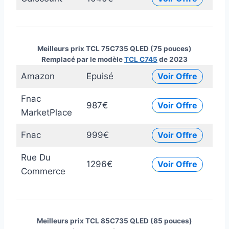
Meilleurs prix TCL 75C735 QLED (75 pouces)
Remplacé par le modèle
TCL C745
de 2023
Amazon
Epuisé
Voir Offre
Fnac
987€
Voir Offre
MarketPlace
Fnac
999€
Voir Offre
Rue Du
1296€
Voir Offre
Commerce
Meilleurs prix TCL 85C735 QLED (85 pouces)