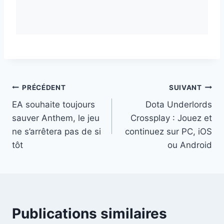
Navigation
PRÉCÉDENT
SUIVANT
EA souhaite toujours
Dota Underlords
de
sauver Anthem, le jeu
Crossplay : Jouez et
l’article
ne s’arrêtera pas de si
continuez sur PC, iOS
tôt
ou Android
Publications similaires