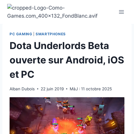
Aller
au
contenu
PC GAMING
|
SMARTPHONES
Dota Underlords Beta
ouverte sur Android, iOS
et PC
Alban Dubois
22 juin 2019
MàJ :
11 octobre 2025