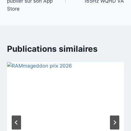
l’article
publier sur son App
165Hz WQHD VA
Store
Publications similaires