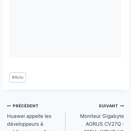
Étiquettes
#
Actu
de
la
publication :
Navigation
PRÉCÉDENT
SUIVANT
Huawei appelle les
Moniteur Gigabyte
de
développeurs à
AORUS CV27Q :